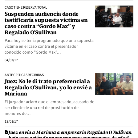
CASO TIENE RESERVA TOTAL
Suspenden audiencia donde
testificaría supuesta víctima en
caso contra “Gordo Max” y
Regalado O'Sullivan
Para hoy se tenía programado que una supuesta
víctima en el caso contra el presentador
conocido como "Gordo Max"…
04/07/17
ANTE CRÍTICAS RECIBIDAS
Juez: No le di trato preferencial a
Regalado O’Sullivan, yo lo envié a
Mariona
El juzgador aclaró que el empresario, acusado de
ser cliente de una red de prostitución de
menores de…
13/01/17
Juez envía a Mariona a empresario Regalado O'Sullivan
bajo acusación de pagar por sexo con menores de edad