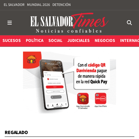
EL SALVADOR
MUNDIAL 2026
DETENCIÓN
SUCESOS
POLÍTICA
SOCIAL
JUDICIALES
NEGOCIOS
INTERNA
REGALADO