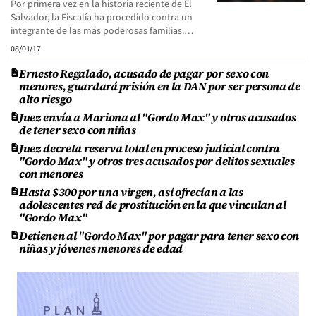
Por primera vez en la historia reciente de El
Salvador, la Fiscalía ha procedido contra un
integrante de las más poderosas familias.…
08/01/17
Ernesto Regalado, acusado de pagar por sexo con
menores, guardará prisión en la DAN por ser persona de
alto riesgo
Juez envía a Mariona al "Gordo Max" y otros acusados
de tener sexo con niñas
Juez decreta reserva total en proceso judicial contra
"Gordo Max" y otros tres acusados por delitos sexuales
con menores
Hasta $300 por una virgen, así ofrecían a las
adolescentes red de prostitución en la que vinculan al
"Gordo Max"
Detienen al "Gordo Max" por pagar para tener sexo con
niñas y jóvenes menores de edad