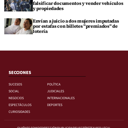
falsificar documentos y vender vehículos
y propiedades
Envían a juicio a dos mujeres imputadas
por estafas con billetes "premiados" de
lotería
SECCIONES
SUCESOS
POLÍTICA
SOCIAL
JUDICIALES
NEGOCIOS
INTERNACIONALES
ESPECTÁCULOS
DEPORTES
CURIOSIDADES