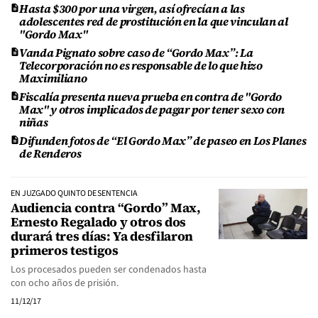
Hasta $300 por una virgen, así ofrecían a las
adolescentes red de prostitución en la que vinculan al
"Gordo Max"
Vanda Pignato sobre caso de “Gordo Max”: La
Telecorporación no es responsable de lo que hizo
Maximiliano
Fiscalía presenta nueva prueba en contra de "Gordo
Max" y otros implicados de pagar por tener sexo con
niñas
Difunden fotos de “El Gordo Max” de paseo en Los Planes
de Renderos
EN JUZGADO QUINTO DE SENTENCIA
Audiencia contra “Gordo” Max,
Ernesto Regalado y otros dos
durará tres días: Ya desfilaron
primeros testigos
Los procesados pueden ser condenados hasta
con ocho años de prisión.
11/12/17