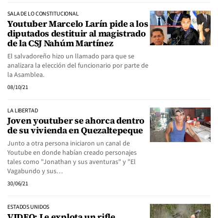
SALA DE LO CONSTITUCIONAL
Youtuber Marcelo Larín pide a los
diputados destituir al magistrado
de la CSJ Nahúm Martínez
El salvadoreño hizo un llamado para que se
analizara la elección del funcionario por parte de
la Asamblea.
08/10/21
LA LIBERTAD
Joven youtuber se ahorca dentro
de su vivienda en Quezaltepeque
Junto a otra persona iniciaron un canal de
Youtube en donde habían creado personajes
tales como "Jonathan y sus aventuras" y "El
Vagabundo y sus…
30/06/21
ESTADOS UNIDOS
VIDEO: Le explota un rifle