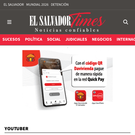
EL SALVADOR
MUNDIAL 2026
DETENCIÓN
SUCESOS
POLÍTICA
SOCIAL
JUDICIALES
NEGOCIOS
INTERNA
YOUTUBER