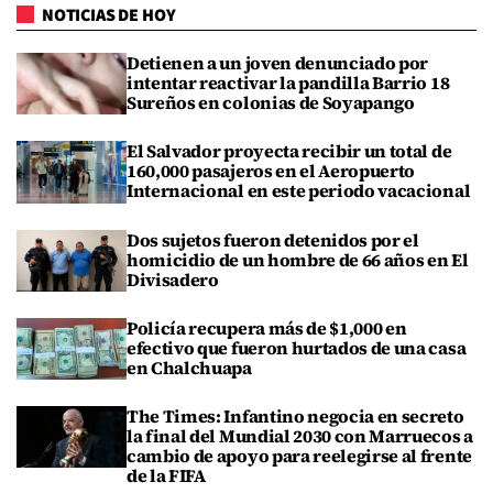
NOTICIAS DE HOY
Detienen a un joven denunciado por
intentar reactivar la pandilla Barrio 18
Sureños en colonias de Soyapango
El Salvador proyecta recibir un total de
160,000 pasajeros en el Aeropuerto
Internacional en este periodo vacacional
Dos sujetos fueron detenidos por el
homicidio de un hombre de 66 años en El
Divisadero
Policía recupera más de $1,000 en
efectivo que fueron hurtados de una casa
en Chalchuapa
The Times: Infantino negocia en secreto
la final del Mundial 2030 con Marruecos a
cambio de apoyo para reelegirse al frente
de la FIFA