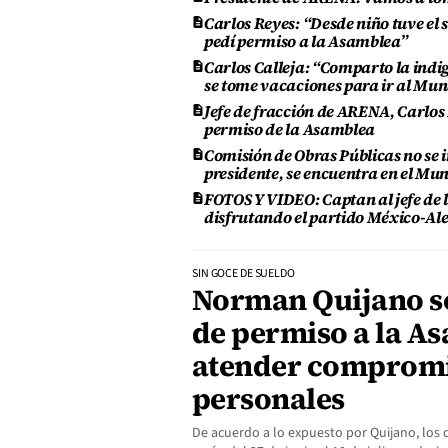
Carlos Reyes: “Desde niño tuve el 
pedí permiso a la Asamblea”
Carlos Calleja: “Comparto la indig
se tome vacaciones para ir al Mun
Jefe de fracción de ARENA, Carlos
permiso de la Asamblea
Comisión de Obras Públicas no se i
presidente, se encuentra en el Mu
FOTOS Y VIDEO: Captan al jefe de 
disfrutando el partido México-A
SIN GOCE DE SUELDO
Norman Quijano so
de permiso a la A
atender comprom
personales
De acuerdo a lo expuesto por Quijano, los 