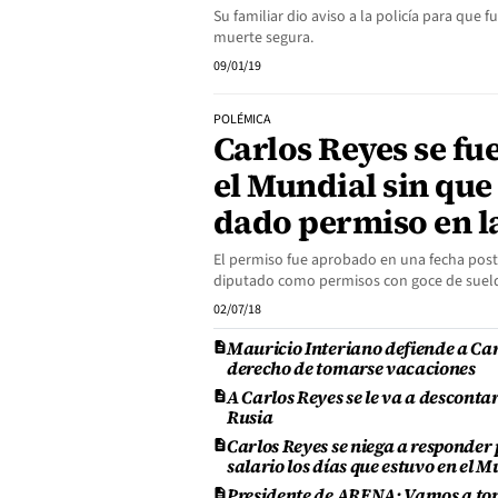
Su familiar dio aviso a la policía para que 
muerte segura.
09/01/19
POLÉMICA
Carlos Reyes se fue
el Mundial sin que
dado permiso en 
El permiso fue aprobado en una fecha poster
diputado como permisos con goce de suel
02/07/18
Mauricio Interiano defiende a Car
derecho de tomarse vacaciones
A Carlos Reyes se le va a desconta
Rusia
Carlos Reyes se niega a responder 
salario los días que estuvo en el 
Presidente de ARENA: Vamos a tom