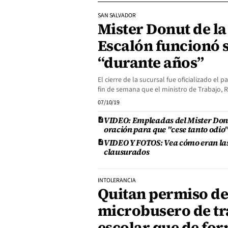
SAN SALVADOR
Mister Donut de la
Escalón funcionó 
“durante años”
El cierre de la sucursal fue oficializado el 
fin de semana que el ministro de Trabajo,
07/10/19
VIDEO: Empleadas del Mister Donut
oración para que "cese tanto odio
VIDEO Y FOTOS: Vea cómo eran las 
clausurados
INTOLERANCIA
Quitan permiso de 
microbusero de tr
escolar que de for