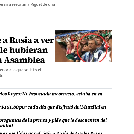
fueran a rescatar a Miguel de una
 a Rusia a ver
 le hubieran
la Asamblea
ior a la que solicitó el
do.
los Reyes: No hizo nada incorrecto, estaba en su
r $161.80 por cada día que disfrutó del Mundial en
preguntas de la prensa y pide que le descuenten del
Mundial
ar medidas por el viaje a Rusia de Carlos Reyes