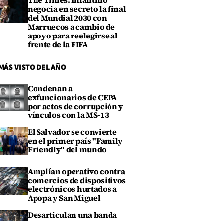
The Times: Infantino
negocia en secreto la final
del Mundial 2030 con
Marruecos a cambio de
apoyo para reelegirse al
frente de la FIFA
MÁS VISTO DEL AÑO
Condenan a
exfuncionarios de CEPA
por actos de corrupción y
vínculos con la MS-13
El Salvador se convierte
en el primer país "Family
Friendly" del mundo
Amplían operativo contra
comercios de dispositivos
electrónicos hurtados a
Apopa y San Miguel
Desarticulan una banda