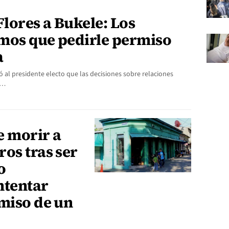
lores a Bukele: Los
mos que pedirle permiso
a
 al presidente electo que las decisiones sobre relaciones
e…
e morir a
os tras ser
o
ntentar
rmiso de un