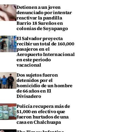
Detienen a un joven
denunciado por intentar
reactivar la pandilla
Barrio 18 Sureños en
colonias de Soyapango
El Salvador proyecta
recibir un total de 160,000
pasajeros en el
Aeropuerto Internacional
en este periodo
vacacional
Dos sujetos fueron
detenidos por el
homicidio de un hombre
de 66 años en El
Divisadero
Policía recupera más de
$1,000 en efectivo que
fueron hurtados de una
casa en Chalchuapa