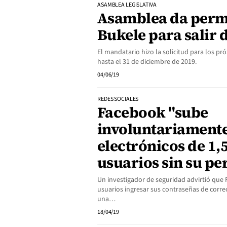
ASAMBLEA LEGISLATIVA
Asamblea da perm
Bukele para salir d
El mandatario hizo la solicitud para los pró
hasta el 31 de diciembre de 2019.
04/06/19
REDES SOCIALES
Facebook "sube
involuntariamente
electrónicos de 1,
usuarios sin su p
Un investigador de seguridad advirtió que 
usuarios ingresar sus contraseñas de corr
una…
18/04/19