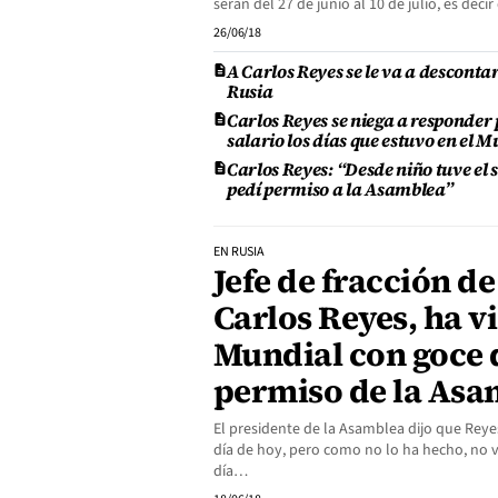
serán del 27 de junio al 10 de julio, es dec
26/06/18
A Carlos Reyes se le va a desconta
Rusia
Carlos Reyes se niega a responder 
salario los días que estuvo en el 
Carlos Reyes: “Desde niño tuve el 
pedí permiso a la Asamblea”
EN RUSIA
Jefe de fracción d
Carlos Reyes, ha v
Mundial con goce 
permiso de la Asa
El presidente de la Asamblea dijo que Reyes
día de hoy, pero como no lo ha hecho, no va
día…