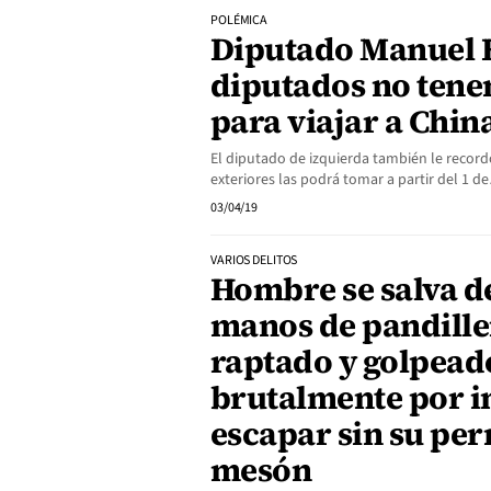
POLÉMICA
Diputado Manuel F
diputados no tene
para viajar a Chin
El diputado de izquierda también le recordó
exteriores las podrá tomar a partir del 1 d
03/04/19
VARIOS DELITOS
Hombre se salva d
manos de pandiller
raptado y golpead
brutalmente por i
escapar sin su pe
mesón