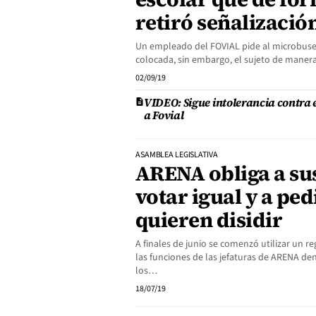
retiró señalizació
Un empleado del FOVIAL pide al microbuser
colocada, sin embargo, el sujeto de manera
02/09/19
VIDEO: Sigue intolerancia contra
a Fovial
ASAMBLEA LEGISLATIVA
ARENA obliga a su
votar igual y a ped
quieren disidir
A finales de junio se comenzó utilizar un 
las funciones de las jefaturas de ARENA de
los…
18/07/19