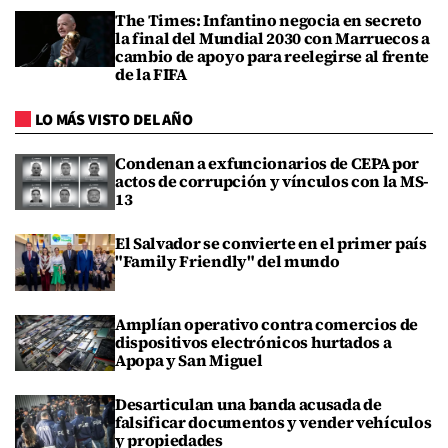
The Times: Infantino negocia en secreto
la final del Mundial 2030 con Marruecos a
cambio de apoyo para reelegirse al frente
de la FIFA
LO MÁS VISTO DEL AÑO
Condenan a exfuncionarios de CEPA por
actos de corrupción y vínculos con la MS-
13
El Salvador se convierte en el primer país
"Family Friendly" del mundo
Amplían operativo contra comercios de
dispositivos electrónicos hurtados a
Apopa y San Miguel
Desarticulan una banda acusada de
falsificar documentos y vender vehículos
y propiedades