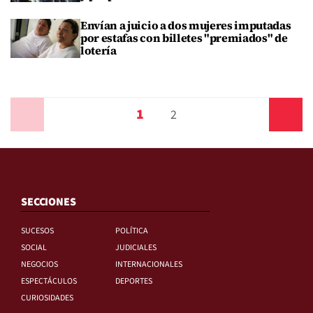
Envían a juicio a dos mujeres imputadas
por estafas con billetes "premiados" de
lotería
1
Anterior
2
Siguiente
SECCIONES
SUCESOS
POLÍTICA
SOCIAL
JUDICIALES
NEGOCIOS
INTERNACIONALES
ESPECTÁCULOS
DEPORTES
CURIOSIDADES