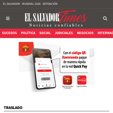
EL SALVADOR
MUNDIAL 2026
DETENCIÓN
SUCESOS
POLÍTICA
SOCIAL
JUDICIALES
NEGOCIOS
INTERNA
TRASLADO